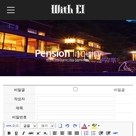
Pension
Inquiry
펜션에 관한 궁굼하신점을 질문해주세요.
비밀글
비밀글
작성자
제목
비밀번호
소스
글꼴
크기