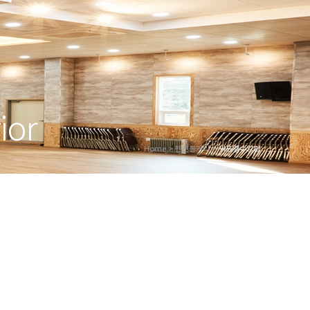
ior
Home > 펜션볼거리 >
위드엘수양관