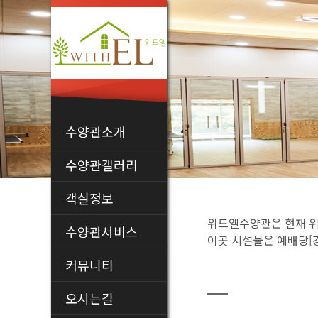
수양관소개
수양관소개
수양관갤러리
주변관광지
객실정보
위드엘수양관은 현재 위
수양관서비스
이곳 시설물은 예배당[강
커뮤니티
공지사항
오시는길
방문후기