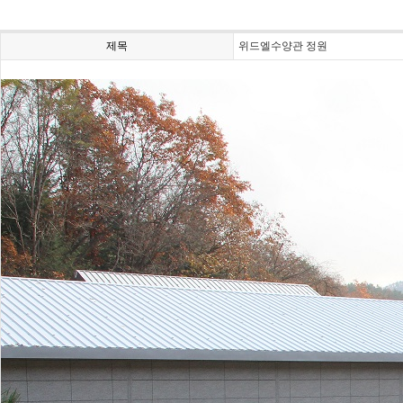
제목
위드엘수양관 정원